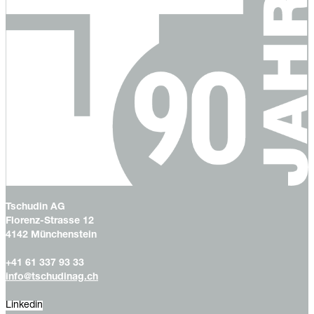
Tschudin AG
Florenz-Strasse 12
4142 Münchenstein
+41 61 337 93 33
info@tschudinag.ch
Linkedin