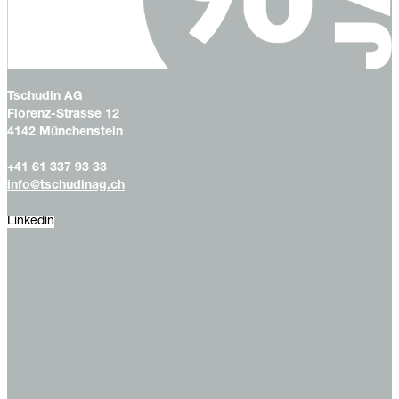
Tschudin AG
Florenz-Strasse 12
4142 Münchenstein
+41 61 337 93 33
info@tschudinag.ch
Linkedin