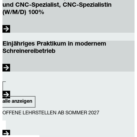
Innenausbau
und CNC-Spezialist, CNC-Spezialistin
(w/m/d)
(W/M/D) 100%
80
–
100%
Schreiner-
Maschinist,
Einjähriges Praktikum in modernem
Schreiner-
Schreinereibetrieb
Maschinistin
und
CNC-
Spezialist,
Einjähriges
CNC-
Praktikum
Spezialistin
in
(W/M/D)
modernem
100%
Schreinereibetrieb
alle anzeigen
OFFENE LEHRSTELLEN AB SOMMER 2027