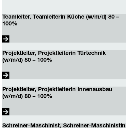
Teamleiter, Teamleiterin Küche (w/m/d) 80 –
100%
Teamleiter,
Teamleiterin
Projektleiter, Projektleiterin Türtechnik
Küche
(w/m/d) 80 – 100%
(w/m/d)
80
–
100%
Projektleiter,
Projektleiterin
Projektleiter, Projektleiterin Innenausbau
Türtechnik
(w/m/d) 80 – 100%
(w/m/d)
80
–
100%
Projektleiter,
Projektleiterin
Schreiner-Maschinist, Schreiner-Maschinistin