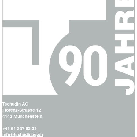
Tschudin AG
Florenz-Strasse 12
4142 Münchenstein
+41 61 337 93 33
info@tschudinag.ch