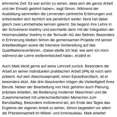
lehrreiche Zeit. Es war schön zu sehen, dass sich die ganze Arbeit
und der Einsatz gelohnt haben», sagt Simon. Während der
Ausbildung sammelten die Lernenden zahlreiche Erfahrungen und
entwickelten sich fachlich wie persönlich weiter. Nora hat dabei
gleich zwei Lehrbetriebe kennen gelernt. Sie begann ihre Lehre in
der Schreinerei Voellmy und wechselte dann mit der Integration der
Holzmanufaktur Voellmy in die Tschudin AG den Betrieb. Besonders
in Erinnerung bleiben Simon die gemeinsamen Projekte mit seinen
Arbeitskollegen sowie die intensive Vorbereitung auf das
Qualifikationsverfahren. «Dabei stellte ich fest, wie sehr ich mich
während der Lehre weiterentwickelt habe», erzählt er.
Auch Maik blickt gerne auf seine Lehrzeit zurück. Besonders die
Arbeit an seiner individuellen praktischen Arbeit (IPA) ist noch sehr
präsent. Auf sein Abschlussprojekt, einen Epoxidharztisch, ist er
besonders stolz. Alle drei Absolventen mögen die Vielseitigkeit ihres
Berufs. Neben der Bearbeitung von Holz gehören auch Planung,
präzises Arbeiten, die Bedienung moderner Maschinen und die
Zusammenarbeit mit unterschiedlichsten Menschen zum
Berufsalltag. Besonders motivierend sei, am Ende des Tages das
Ergebnis der eigenen Arbeit zu sehen. Simon begeistert vor allem
die Präzisionsarbeit im Möbel- und Innenausbau. Maik arbeitet