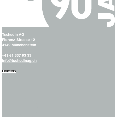
Tschudin AG
Florenz-Strasse 12
4142 Münchenstein
+41 61 337 93 33
info@tschudinag.ch
Linkedin