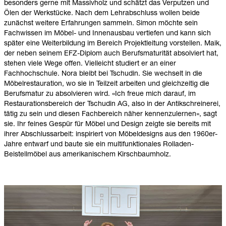
besonders gerne mit Massivholz und schätzt das Verputzen und
Ölen der Werkstücke. Nach dem Lehrabschluss wollen beide
zunächst weitere Erfahrungen sammeln. Simon möchte sein
Fachwissen im Möbel- und Innenausbau vertiefen und kann sich
später eine Weiterbildung im Bereich Projektleitung vorstellen. Maik,
der neben seinem EFZ-Diplom auch Berufsmaturität absolviert hat,
stehen viele Wege offen. Vielleicht studiert er an einer
Fachhochschule. Nora bleibt bei Tschudin. Sie wechselt in die
Möbelrestauration, wo sie in Teilzeit arbeiten und gleichzeitig die
Berufsmatur zu absolvieren wird. «Ich freue mich darauf, im
Restaurationsbereich der Tschudin AG, also in der Antikschreinerei,
tätig zu sein und diesen Fachbereich näher kennenzulernen», sagt
sie. Ihr feines Gespür für Möbel und Design zeigte sie bereits mit
ihrer Abschlussarbeit: inspiriert von Möbeldesigns aus den 1960er-
Jahre entwarf und baute sie ein multifunktionales Rolladen-
Beistellmöbel aus amerikanischem Kirschbaumholz.