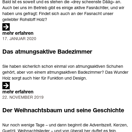
Bald ist es soweit und es stehen die «drey scheenste Dääg» an.
Auch bei uns im Betrieb gibt es einige aktive Fasnächtler, und wir
haben uns gefragt: Findet sich auch an der Fasnacht unser
geliebter Rohstoff Holz?
mehr erfahren
17. JANUAR 2020
Das
atmungsaktive
Badezimmer
Das atmungsaktive Badezimmer
Sie haben sicherlich schon einmal von atmungsaktiven Schuhen
gehört, aber von einem atmungsaktiven Badezimmer? Das Wunder
Holz sorgt auch hier für Funktion und Design.
mehr erfahren
22. NOVEMBER 2019
Der
Weihnachtsbaum
und
Der Weihnachtsbaum und seine Geschichte
seine
Geschichte
Nur noch wenige Tage – und dann beginnt die Adventszeit. Kerzen,
Guetzli, Weihnachtslieder – und von überall her duftet es fein.