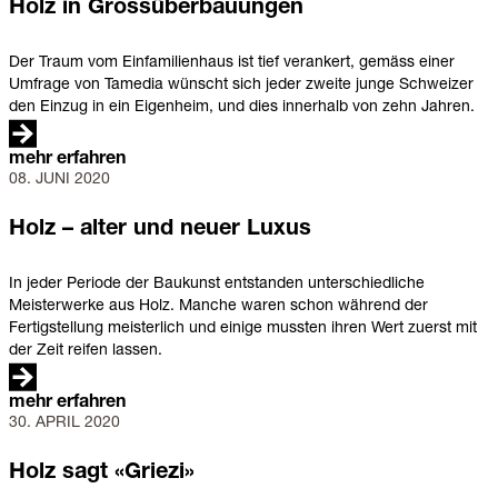
Grossüberbauungen
Holz in Grossüberbauungen
Der Traum vom Einfamilienhaus ist tief verankert, gemäss einer
Umfrage von Tamedia wünscht sich jeder zweite junge Schweizer
den Einzug in ein Eigenheim, und dies innerhalb von zehn Jahren.
mehr erfahren
08. JUNI 2020
Holz
–
alter
Holz – alter und neuer Luxus
und
neuer
In jeder Periode der Baukunst entstanden unterschiedliche
Luxus
Meisterwerke aus Holz. Manche waren schon während der
Fertigstellung meisterlich und einige mussten ihren Wert zuerst mit
der Zeit reifen lassen.
mehr erfahren
30. APRIL 2020
Holz
sagt
«Griezi»
Holz sagt «Griezi»