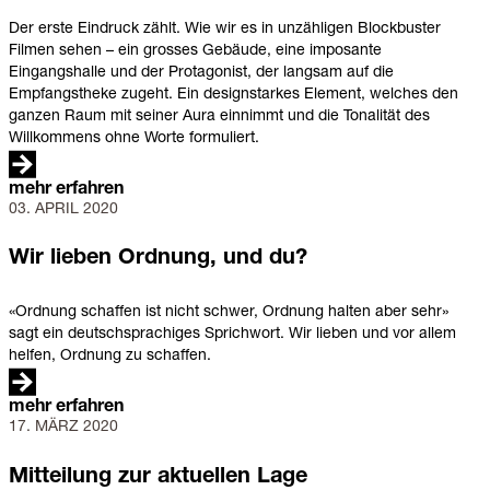
Der erste Eindruck zählt. Wie wir es in unzähligen Blockbuster
Filmen sehen – ein grosses Gebäude, eine imposante
Eingangshalle und der Protagonist, der langsam auf die
Empfangstheke zugeht. Ein designstarkes Element, welches den
ganzen Raum mit seiner Aura einnimmt und die Tonalität des
Willkommens ohne Worte formuliert.
mehr erfahren
03. APRIL 2020
Wir
lieben
Ordnung,
Wir lieben Ordnung, und du?
und
du?
«Ordnung schaffen ist nicht schwer, Ordnung halten aber sehr»
sagt ein deutschsprachiges Sprichwort. Wir lieben und vor allem
helfen, Ordnung zu schaffen.
mehr erfahren
17. MÄRZ 2020
Mitteilung
zur
aktuellen
Mitteilung zur aktuellen Lage