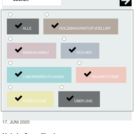
ALLE
HOLZMANUFAKTUR VOELLMY
INNENAUSBAU
KÜCHEN
LABOREINRICHTUNGEN
RAUMSYSTEME
TÜRSYSTEME
ÜBER UNS
17. JUNI 2020
Holz
in