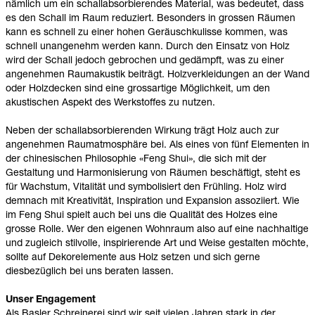
nämlich um ein
schallabsorbierendes Material
, was bedeutet, dass
es den Schall im Raum reduziert. Besonders in grossen Räumen
kann es schnell zu einer hohen Geräuschkulisse kommen, was
schnell unangenehm werden kann. Durch den Einsatz von Holz
wird der Schall jedoch gebrochen und gedämpft, was zu einer
angenehmen
Raumakustik
beiträgt. Holzverkleidungen an der Wand
oder Holzdecken sind eine grossartige Möglichkeit, um den
akustischen Aspekt des Werkstoffes zu nutzen.
Neben der schallabsorbierenden Wirkung trägt Holz auch zur
angenehmen Raumatmosphäre bei. Als eines von fünf Elementen in
der chinesischen Philosophie «Feng Shui», die sich mit der
Gestaltung und Harmonisierung von Räumen beschäftigt, steht es
für Wachstum, Vitalität und symbolisiert den Frühling. Holz wird
demnach mit Kreativität, Inspiration und Expansion assoziiert. Wie
im Feng Shui spielt auch bei uns die Qualität des Holzes eine
grosse Rolle. Wer den eigenen Wohnraum also auf eine nachhaltige
und zugleich stilvolle, inspirierende Art und Weise gestalten möchte,
sollte auf Dekorelemente aus Holz setzen und sich gerne
diesbezüglich bei uns beraten lassen.
Unser Engagement
Als Basler Schreinerei sind wir seit vielen Jahren stark in der