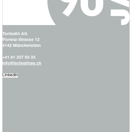
Tschudin AG
Florenz-Strasse 12
4142 Münchenstein
+41 61 337 93 33
info@tschudinag.ch
Linkedin